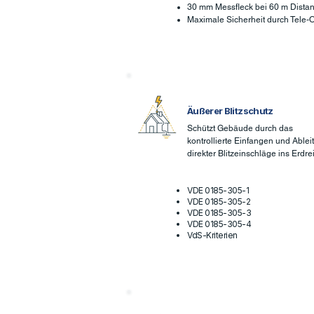
30 mm Messfleck bei 60 m Dista
Maximale Sicherheit durch Tele-O
Äußerer Blitzschutz
Schützt Gebäude durch das
kontrollierte Einfangen und Ablei
direkter Blitzeinschläge ins Erdre
VDE 0185-305-1
VDE 0185-305-2
VDE 0185-305-3
VDE 0185-305-4
VdS-Kriterien