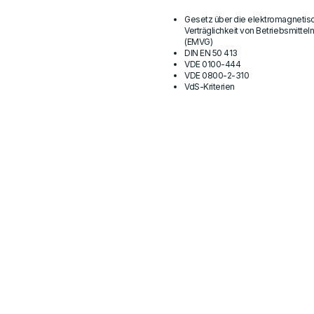
Gesetz über die elektromagnetis
Verträglichkeit von Betriebsmittel
(EMVG)
DIN EN 50 413
VDE 0100-444
VDE 0800-2-310
VdS-Kriterien