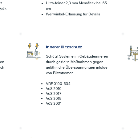
nz
Ultra-feiner 2,3 mm Messfleck bei 65
ptik
cm
Weitwinkel-Erfassung für Details
Innerer Blitzschutz
Schützt Systeme im Gebäudeinneren
ten
durch gezielte Maßnahmen gegen
ich
gefährliche Überspannungen infolge
von Blitzströmen
VDE 0100-534
VdS 2010
VdS 2017
VdS 2019
VdS 2031