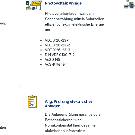
Photovoltaik Anlage
Photovoltaikanlagen wandeln
Sonnenstrahlung mittels Solarzellen
nung
effizient direkt in elektrische Energie
um
VDE 0126-23-1
VDE 0126-23-2
VDE 0126-23-3
DIN VDE 0100-712
VdS 3145
VdS-Kriterien
Allg. Prüfung elektrischer
Anlagen
Die Anlagenprüfung garantiert die
Betriebssicherheit und
Normkonformität Ihrer gesamten
mten
elektrischen Infrastruktur